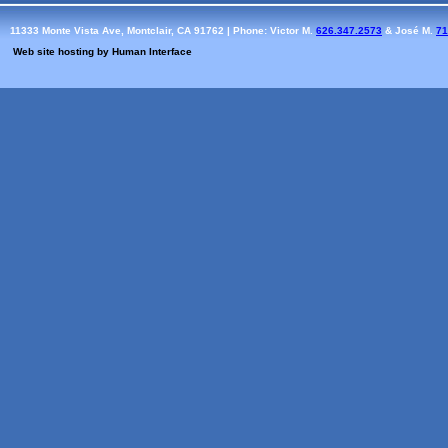
11333 Monte Vista Ave, Montclair, CA 91762 | Phone: Victor M.
626.347.2573
& José M.
71
Web site hosting by Human Interface